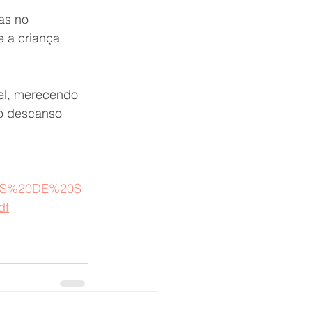
as no 
e a criança 
el, merecendo 
 o descanso 
NAIS%20DE%20S
df