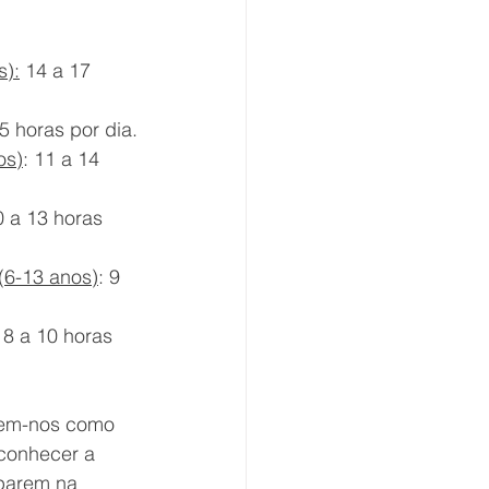
s):
 14 a 17 
5 horas por dia.
os)
: 11 a 14 
0 a 13 horas 
(6-13 anos)
: 9 
 8 a 10 horas 
em-nos como 
conhecer a 
eparem na 