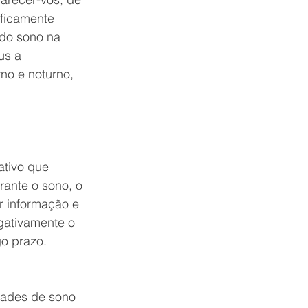
ificamente 
 do sono na 
us a 
rno e noturno, 
tivo que 
rante o sono, o 
r informação e 
gativamente o 
go prazo.
dades de sono 