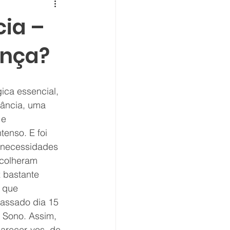
cia –
ança?
ica essencial, 
fância, uma 
 e 
tenso. E foi 
 necessidades 
scolheram 
 bastante 
 que 
assado dia 15 
 Sono. Assim, 
larecer-vos, de 