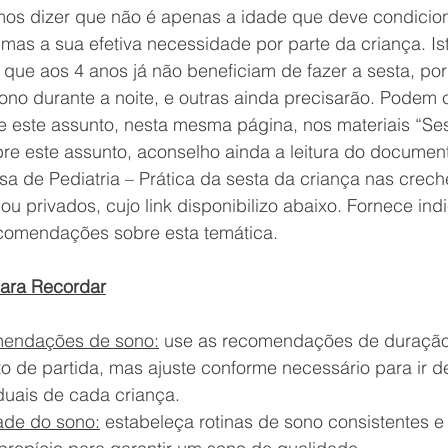
os dizer que não é apenas a idade que deve condicion
 mas a sua efetiva necessidade por parte da criança. Ist
 que aos 4 anos já não beneficiam de fazer a sesta, po
ono durante a noite, e outras ainda precisarão. Podem c
re este assunto, nesta mesma página, nos materiais “Ses
bre este assunto, aconselho ainda a leitura do documen
a de Pediatria – Prática da sesta da criança nas crech
 ou privados, cujo link disponibilizo abaixo. Fornece in
ecomendações sobre esta temática.
para Recordar
omendações de sono:
 use as recomendações de duração
 de partida, mas ajuste conforme necessário para ir d
duais de cada criança.
dade do sono:
 estabeleça rotinas de sono consistentes e