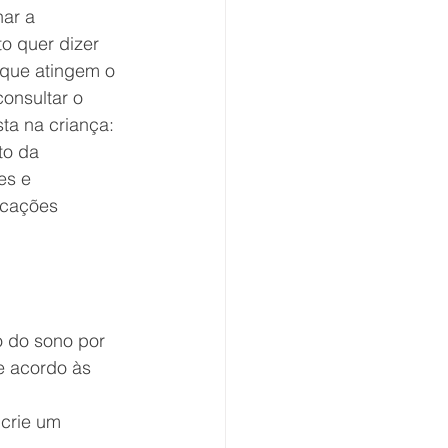
ar a 
o quer dizer 
rque atingem o 
onsultar o 
ta na criança: 
to da 
es e 
dicações 
 do sono por 
e acordo às 
 crie um 