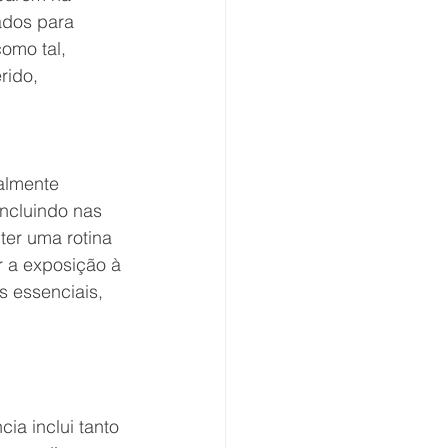
ados para 
omo tal, 
ido, 
almente 
ncluindo nas 
er uma rotina 
r a exposição à 
s essenciais, 
cia inclui tanto 