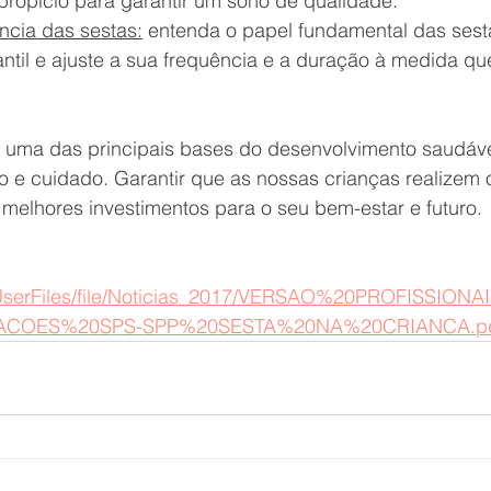
propício para garantir um sono de qualidade.
ncia das sestas:
 entenda o papel fundamental das sest
ntil e ajuste a sua frequência e a duração à medida qu
é uma das principais bases do desenvolvimento saudáv
o e cuidado. Garantir que as nossas crianças realizem
elhores investimentos para o seu bem-estar e futuro.
t/UserFiles/file/Noticias_2017/VERSAO%20PROFISSIO
COES%20SPS-SPP%20SESTA%20NA%20CRIANCA.p