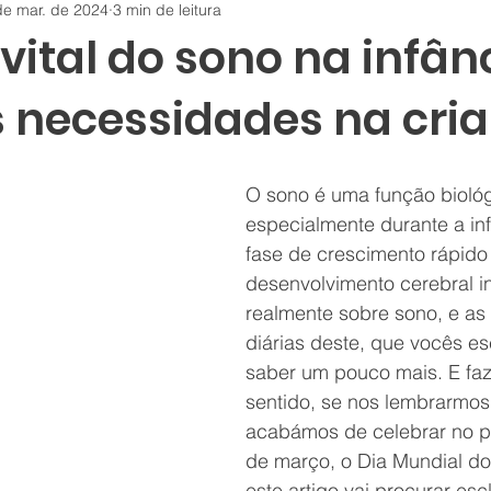
de mar. de 2024
3 min de leitura
vital do sono na infân
s necessidades na cri
O sono é uma função biológ
especialmente durante a in
fase de crescimento rápido
desenvolvimento cerebral in
realmente sobre sono, e as
diárias deste, que vocês e
saber um pouco mais. E faz
sentido, se nos lembrarmos
acabámos de celebrar no p
de março, o Dia Mundial do
este artigo vai procurar esc