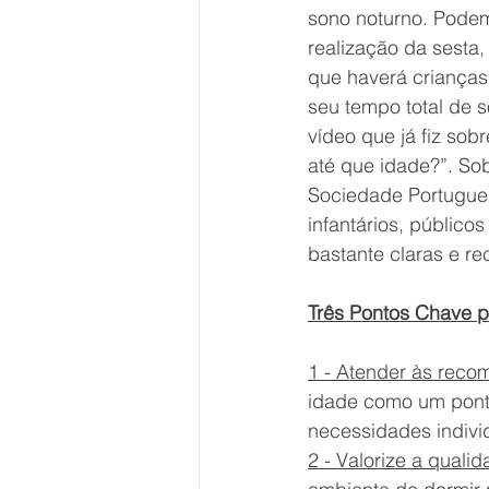
sono noturno. Podem
realização da sesta,
que haverá crianças
seu tempo total de s
vídeo que já fiz sob
até que idade?”. So
Sociedade Portugues
infantários, públicos
bastante claras e r
Três Pontos Chave 
1 - Atender às rec
idade como um ponto
necessidades indivi
2 - Valorize a quali