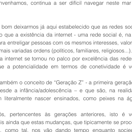
nvenhamos, continua a ser difícil navegar neste mar
é bom deixarmos já aqui estabelecido que as redes soci
 que a existência da internet - uma rede social é, na 
ra entreligar pessoas com os mesmos interesses, valore
is variadas ordens (políticos, familiares, religiosos...)
 internet se tornou no palco por excelência das redes
e a potencialidade em termos de conetividade é ve
 também o conceito de “Geração Z” - a primeira geração
esde a infância/adolescência – e que são, na realid
m literalmente nascer ensinados, como peixes na á
s, pertencentes às gerações anteriores, isto é ve
ais ainda que estas mudanças, que tipicamente se proc
 como tal, nos vão dando tempo enquanto socied