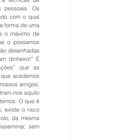
 pessoais. Os 
do com o qual 
 a forma de uma 
e o máximo de 
ue o possamos 
são desenhadas 
 dinheiro!” É 
ações” que as 
m que acedemos 
nossos amigos. 
ram-nos aquilo 
temos. O que é 
existe o risco 
trolo, da mesma 
sseminar, sem 