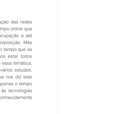
ação das redes 
empo online que 
ocupação e até 
xposição. Mas 
 o tempo que se 
s estar todos 
essa temática, 
ários estudos, 
e nos diz este 
apenas o tempo 
s tecnologias 
econhecidamente 