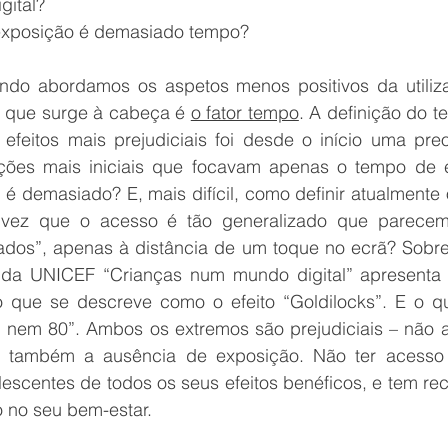
gital?
exposição é demasiado tempo?
ando abordamos os aspetos menos positivos da utiliz
s que surge à cabeça é 
o fator tempo
. A definição do t
 efeitos mais prejudiciais foi desde o início uma pre
ões mais iniciais que focavam apenas o tempo de e
 é demasiado? E, mais difícil, como definir atualmente
 vez que o acesso é tão generalizado que parecemo
ados”, apenas à distância de um toque no ecrã? Sobre 
 da UNICEF “Crianças num mundo digital” apresenta v
 que se descreve como o efeito “Goldilocks”. E o qu
, nem 80”. Ambos os extremos são prejudiciais – não 
 também a ausência de exposição. Não ter acesso à
olescentes de todos os seus efeitos benéficos, e tem r
 no seu bem-estar. 