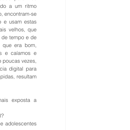
do a um ritmo 
, encontram-se 
 e usam estas 
is velhos, que 
 de tempo e de 
 que era bom, 
s e caíamos e 
o poucas vezes, 
a digital para 
idas, resultam 
ais exposta a 
l?
e adolescentes 