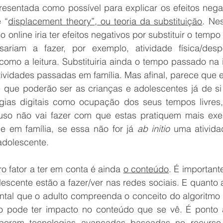
resentada como possível para explicar os efeitos negat
 “
displacement theory”, ou teoria da substituição
. Nes
online iria ter efeitos negativos por substituir o tempo 
ariam a fazer, por exemplo, atividade física/despo
 como a leitura. Substituiria ainda o tempo passado na i
tividades passadas em família. Mas afinal, parece que e
e que poderão ser as crianças e adolescentes já de si 
ogias digitais como ocupação dos seus tempos livres
uso não vai fazer com que estas pratiquem mais exercí
e em família, se essa não for já 
ab initio 
uma ativida
adolescente.
 fator a ter em conta é ainda 
o conteúdo
. É important
escente estão a fazer/ver nas redes sociais. E quanto a
tal que o adulto compreenda o conceito do algoritmo d
 pode ter impacto no conteúdo que se vê. É ponto a
rporam tecnologias avançadas baseadas no recurso 