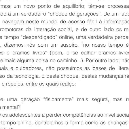
irmos um novo ponto de equilíbrio, têm-se processa
ndo a um verdadeiro “choque de gerações”. De um lado
 navegam neste mundo de acesso fácil à informação
omotoras da interação social, e de outro lado os ma
e tempo “desperdiçado” online, uma verdadeira perda
h", dizemos nós com um suspiro, "no nosso tempo é
s e éramos livres” (bom, e se calhar éramos livre
e mais alguma coisa no caminho...). Por outro lado, nã
is e cuidadores, não possuímos as bases de literaci
o da tecnologia. E deste choque, destas mudanças ráp
 e receios, entre os quais realço:
te uma geração “fisicamente” mais segura, mas m
 mental?
e os adolescentes a perder competências ao nível socia
o tempo online, controlamos a forma como as crianças 