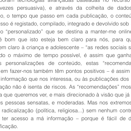
 vezes persuasiva), e através da colheita de dados
ço, o tempo que passo em cada publicação, o conteú
o isso é registado, compilado, integrado e devolvido sob
o “personalizado” que se destina a manter-me onlin
 é bom que isto esteja bem claro para nós, para q
em claro à criança e adolescente – “as redes sociais 
ado o máximo de tempo possível, é assim que ganham
s personalizações de conteúdo, estas “recomend
 em fazer-nos também têm pontos positivos – é assi
informação que nos interessa, ou às publicações dos 
ação não é isenta de riscos. As “recomendações” most
a que queremos ver, e mais direcionado à visão que já 
s pessoas sensatas, e moderadas. Mas nos extremos, 
 radicalização (política, religiosa...) sem nenhum con
 ter acesso a má informação – porque é fácil de di
ficação. 