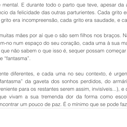
 e mental. E durante todo o parto que teve, apesar da 
ncio da felicidade das outras parturientes. Cada grito er
a grito era incompreensão, cada grito era saudade, e ca
uitas mães por aí que o são sem filhos nos braços. N
em-no num espaço do seu coração, cada uma à sua ma
, que não sabem o que isso é, sequer possam começar
 “fantasma”. 
te diferentes, e cada uma no seu contexto, é urgen
“fantasma” da gaveta dos sonhos perdidos, do armári
veniente para os restantes serem assim, invisíveis...), e
que vivam a sua tremenda dor da forma como esco
encontrar um pouco de paz. É o mínimo que se pode faze