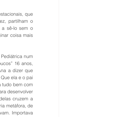
tacionais, que 
z, partilham o 
a sê-lo sem o 
nar coisa mais 
Pediátrica num 
cos” 16 anos, 
na a dizer que 
Que ela e o pai 
a tudo bem com 
ara desenvolver 
elas cruzem a 
ia metáfora, de 
vam. Importava 