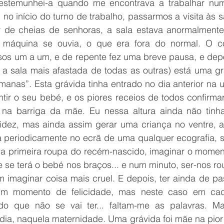
estemunhei-a quando me encontrava a trabalhar num
, no início do turno de trabalho, passarmos a visita às s
r de cheias de senhoras, a sala estava anormalment
máquina se ouvia, o que era fora do normal. O col
os um a um, e de repente fez uma breve pausa, e depo
a a sala mais afastada de todas as outras) está uma g
manas”. Esta grávida tinha entrado no dia anterior na 
ntir o seu bebé, e os piores receios de todos confirma
 na barriga da mãe. Eu nessa altura ainda não tinh
idez, mas ainda assim gerar uma criança no ventre, am
a periodicamente no ecrã de uma qualquer ecografia, se
 a primeira roupa do recém-nascido, imaginar o momento
 se terá o bebé nos braços... e num minuto, ser-nos rou
 imaginar coisa mais cruel. E depois, ter ainda de pas
m momento de felicidade, mas neste caso em cad
o que não se vai ter... faltam-me as palavras. Mas
dia, naquela maternidade. Uma grávida foi mãe na pior 