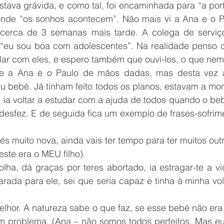
tava grávida, e como tal, foi encaminhada para “a port
 onde “os sonhos acontecem”. Não mais vi a Ana e o Pa
 cerca de 3 semanas mais tarde. A colega de serviço 
eu sou boa com adolescentes”. Na realidade penso qu
te a Ana e o Paulo de mãos dadas, mas desta vez a
u bebé. Já tinham feito todos os planos, estavam a mor
 ia voltar a estudar com a ajuda de todos quando o beb
 desfez. E de seguida fica um exemplo de frases-sofrim
és muito nova, ainda vais ter tempo para ter muitos outr
este era o MEU filho). 
lha, dá graças por teres abortado, ia estragar-te a vi
rada para ele, sei que seria capaz e tinha à minha vol
 melhor. A natureza sabe o que faz, se esse bebé não era
um problema. (Ana – não somos todos perfeitos. Mas eu 