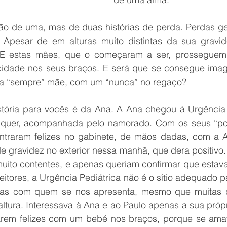
não de uma, mas de duas histórias de perda. Perdas ges
Apesar de em alturas muito distintas da sua gravide
 E estas mães, que o começaram a ser, prosseguem 
licidade nos seus braços. E será que se consegue imagi
uma “sempre” mãe, com um “nunca” no regaço? 
stória para vocês é da Ana. A Ana chegou à Urgência 
lquer, acompanhada pelo namorado. Com os seus “pou
ntraram felizes no gabinete, de mãos dadas, com a A
 de gravidez no exterior nessa manhã, que dera positivo. 
muito contentes, e apenas queriam confirmar que estav
eitores, a Urgência Pediátrica não é o sítio adequado p
ras com quem se nos apresenta, mesmo que muitas d
ltura. Interessava à Ana e ao Paulo apenas a sua própr
arem felizes com um bebé nos braços, porque se ama