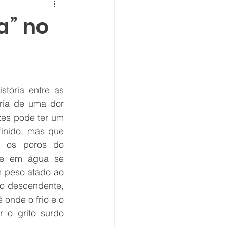
a” no
tória entre as 
ória de uma dor 
es pode ter um 
finido, mas que 
s os poros do 
e em água se 
m peso atado ao 
do descendente, 
 onde o frio e o 
 o grito surdo 