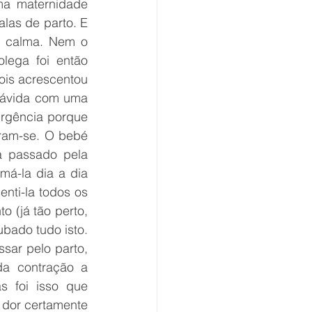
a maternidade 
alas de parto. E 
e calma. Nem o 
ega foi então 
is acrescentou 
rávida com uma 
urgência porque 
ram-se. O bebé 
a passado pela 
á-la dia a dia 
nti-la todos os 
 (já tão perto, 
bado tudo isto. 
sar pelo parto, 
a contração a 
 foi isso que 
dor certamente 