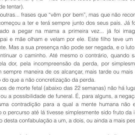
e tentar). 
outras... frases que “vêm por bem”, mas que não reco
 começou a ter e terá sempre junto dos seus pais. Já f
inado a pegar na mama a primeira vez... já foi imag
 pai e mãe olham e velam por ele. Este filho teve um f
te. Mas a sua presença não pode ser negada, e o luto 
ontinuar o caminho. Até mesmo o contrário, quando s
ela dor, pela incompreensão da perda, por simplesm
tem sempre maneira de os alcançar, mais tarde ou mais 
o do que a não concretização da perda. 
os de morte fetal (abaixo das 22 semanas) não há luga
, ou a possibilidade de funeral. É, para alguns, a nega
uma contradição para a qual a mente humana não es
o percurso até lá tivesse simplesmente sido fruto da i
ho desta confabulação a um, a dois, ou ainda a mais pe