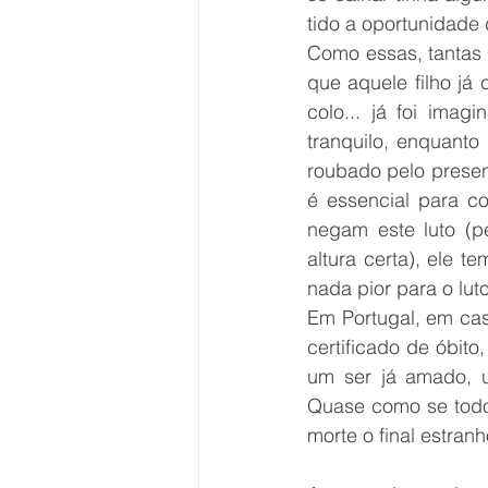
tido a oportunidade d
Como essas, tantas 
que aquele filho já
colo... já foi imag
tranquilo, enquanto
roubado pelo presen
é essencial para c
negam este luto (p
altura certa), ele 
nada pior para o lut
Em Portugal, em cas
certificado de óbito
um ser já amado, 
Quase como se todo 
morte o final estran