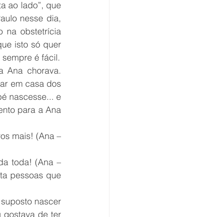
a ao lado”, que 
ulo nesse dia, 
na obstetrícia 
e isto só quer 
dizer que consigo falar com eles, e espero também que ouvi-los, o que nem sempre é fácil. 
 Ana chorava. 
ar em casa dos 
é nascesse... e 
ento para a Ana 
os mais! (Ana – 
da toda! (Ana – 
ta pessoas que 
 suposto nascer 
gostava de ter 