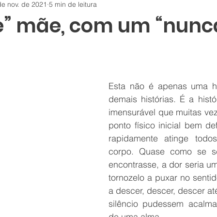
de nov. de 2021
5 min de leitura
” mãe, com um “nunc
Esta não é apenas uma his
demais histórias. É a hist
imensurável que muitas vez
ponto físico inicial bem de
rapidamente atinge todo
corpo. Quase como se s
encontrasse, a dor seria u
tornozelo a puxar no senti
a descer, descer, descer até
silêncio pudessem acalmar
de uma alma. 