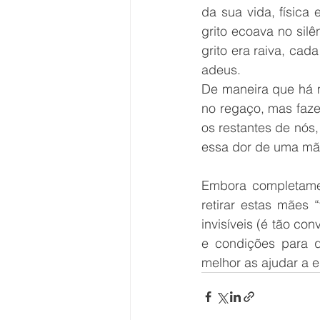
da sua vida, física
grito ecoava no silê
grito era raiva, cad
adeus. 
De maneira que há m
no regaço, mas faz
os restantes de nós
essa dor de uma mãe
Embora completamen
retirar estas mães 
invisíveis (é tão con
e condições para 
melhor as ajudar a 