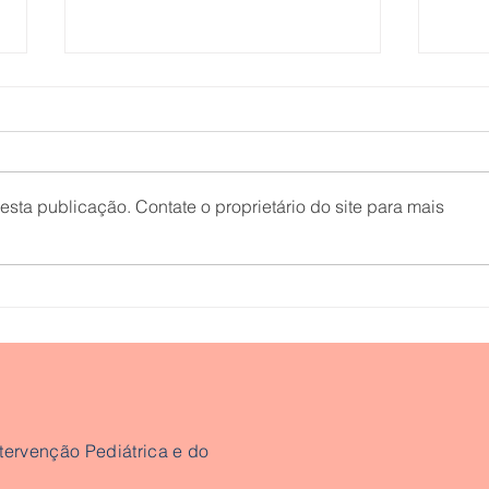
sta publicação. Contate o proprietário do site para mais
Kit de Primeiros Socorros
Sol 
do Verão
Defi
Foto
(Se
tervenção Pediátrica e do