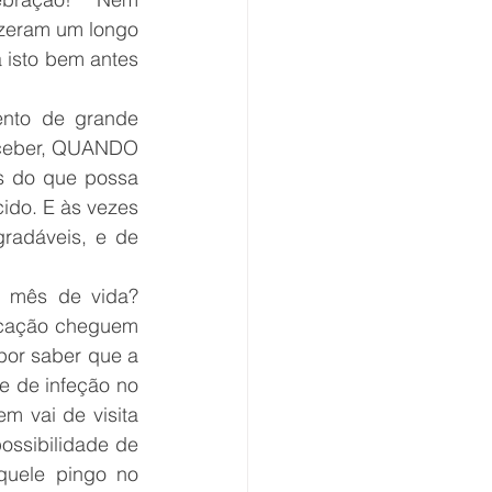
zeram um longo 
isto bem antes 
to de grande 
eceber, QUANDO 
 do que possa 
ido. E às vezes 
radáveis, e de 
o mês de vida? 
licação cheguem 
por saber que a 
 de infeção no 
 vai de visita 
ssibilidade de 
uele pingo no 