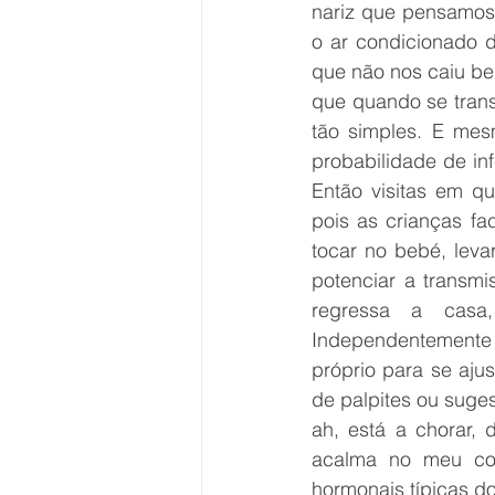
nariz que pensamos 
o ar condicionado d
que não nos caiu be
que quando se tran
tão simples. E mes
probabilidade de inf
Então visitas em q
pois as crianças fa
tocar no bebé, leva
potenciar a transm
regressa a casa,
Independentemente 
próprio para se aju
de palpites ou suge
ah, está a chorar, 
acalma no meu colo
hormonais típicas do