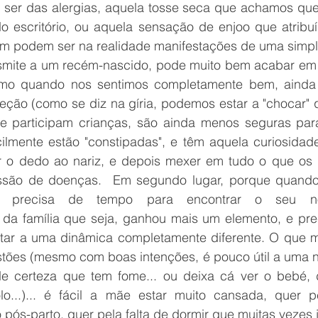
ser das alergias, aquela tosse seca que achamos que
o escritório, ou aquela sensação de enjoo que atribu
m podem ser na realidade manifestações de uma simples 
smite a um recém-nascido, pode muito bem acabar em 
mo quando nos sentimos completamente bem, ainda a
eção (como se diz na gíria, podemos estar a "chocar" q
ue participam crianças, são ainda menos seguras par
cilmente estão "constipadas", e têm aquela curiosidade
r o dedo ao nariz, e depois mexer em tudo o que os r
issão de doenças.  Em segundo lugar, porque quando 
 precisa de tempo para encontrar o seu novo
da família que seja, ganhou mais um elemento, e pre
star a uma dinâmica completamente diferente. O que m
stões (mesmo com boas intenções, é pouco útil a uma no
de certeza que tem fome... ou deixa cá ver o bebé, 
...)... é fácil a mãe estar muito cansada, quer pe
 pós-parto, quer pela falta de dormir que muitas vezes j