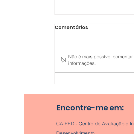
Comentários
Não é mais possível comentar e
informações.
O que mudou na
Pediatria (e porque isso
é uma boa notícia para
os pais)
Encontre-me em:
CAIPED - Centro de Avaliação e In
Desenvolvimento