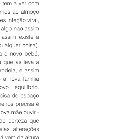
 tem a ver com 
ímos ao almoço 
infeção viral, 
algo não assim 
ssim existe a 
ualquer coisa). 
a o novo bebé, 
 que as leva a 
odeia, e assim 
a nova família 
 equilíbrio. 
cisa de espaço 
enos precisa é 
va mãe ouvir - 
de certeza que 
las alterações 
á vem da altura 