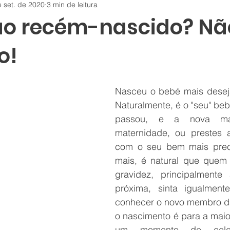
e set. de 2020
3 min de leitura
 ao recém-nascido? Nã
o!
Nasceu o bebé mais desej
Naturalmente, é o "seu" bebé
passou, e a nova ma
maternidade, ou prestes a
com o seu bem mais preci
mais, é natural que quem
gravidez, principalmente 
próxima, sinta igualment
conhecer o novo membro da f
o nascimento é para a maior
um momento de celeb