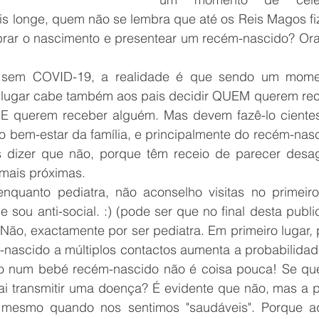
is longe, quem não se lembra que até os Reis Magos fi
brar o nascimento e presentear um recém-nascido? Ora 
sem COVID-19, a realidade é que sendo um momen
ro lugar cabe também aos pais decidir QUEM querem r
E querem receber alguém. Mas devem fazê-lo cientes
 o bem-estar da família, e principalmente do recém-nasc
s dizer que não, porque têm receio de parecer desag
mais próximas.
nquanto pediatra, não aconselho visitas no primeir
e sou anti-social. :) (pode ser que no final desta pub
 Não, exactamente por ser pediatra. Em primeiro lugar, 
nascido a múltiplos contactos aumenta a probabilidade
o num bebé recém-nascido não é coisa pouca! Se quem
ai transmitir uma doença? É evidente que não, mas a po
, mesmo quando nos sentimos "saudáveis". Porque aq