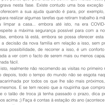
grava nesta fase. Existe contudo uma boa exceção a
s oferecem a sua ajuda quando é para, por exemplo, 
ara realizar algumas tarefas que retiram trabalho à mã
u limpar a casa... embora até isto, na era COVID
espeite a máxima segurança possível para com a nov
das, embora lá está, embora se possa oferecer esta
 a decisão da nova família em relação a isso, sem pre
sa possibilidade, de recorrer a isso, é um conforto
ada a ver com o facto de serem mais ou menos capaze
ada fácil.
sto, realmente não recomendo as visitas no primeiro 
 depois, todo o tempo do mundo não se esgota naque
 acarinhada por todos os que lhe são mais próximos
 mesmos. E se tem receio que a roupinha que comprou 
, e o talão de troca já tenha passado o prazo, dica pr
s acima ;) Faça é contas à estação do ano (acontece 