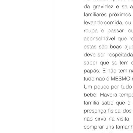
da gravidez e se a
familiares próximo
levando comida, ou p
roupa e passar, o
aconselhável que r
estas são boas aju
deve ser respeitada
saber que se tem es
papás. E não tem n
tudo não é MESMO n
Um pouco por tudo i
bebé. Haverá tempo
família sabe que é
presença física dos
não sirva na visita
comprar uns tamanho