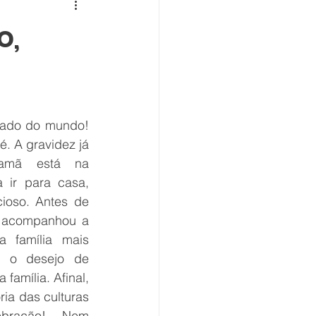
o,
ado do mundo! 
. A gravidez já 
mã está na 
 ir para casa, 
oso. Antes de 
 acompanhou a 
a família mais 
e o desejo de 
amília. Afinal, 
ia das culturas 
ração! Nem 