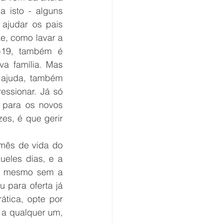
 isto - alguns 
ajudar os pais 
e, como lavar a 
-19, também é 
a família. Mas 
 ajuda, também 
ssionar. Já só 
 para os novos 
s, é que gerir 
mês de vida do 
les dias, e a 
, mesmo sem a 
para oferta já 
ática, opte por 
a qualquer um, 