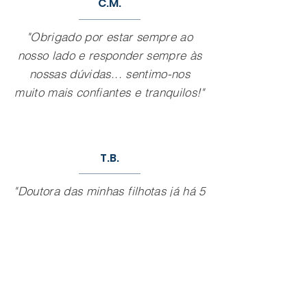
C.M.
"Obrigado por estar sempre ao
nosso lado e responder sempre às
nossas dúvidas... sentimo-nos
muito mais confiantes e tranquilos!"
T.B.
"Doutora das minhas filhotas já há 5
anos e o que tenho a
dizer..espectacular. Obrigado por
tudo!"