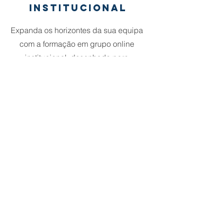
institucional
Expanda os horizontes da sua equipa
com a formação em grupo online
institucional, desenhada para
oferecer a profissionais da saúde e
educação um ambiente de
aprendizagem dinâmico e interativo,
independentemente de onde estejam.
Esta opção combina flexibilidade e
interação, facilitando o acesso a
conteúdo especializado em pediatria
e a oportunidade de aprender com e
através dos seus pares. Perfeito para
instituições que buscam a inovação e
o crescimento coletivo sem fronteiras