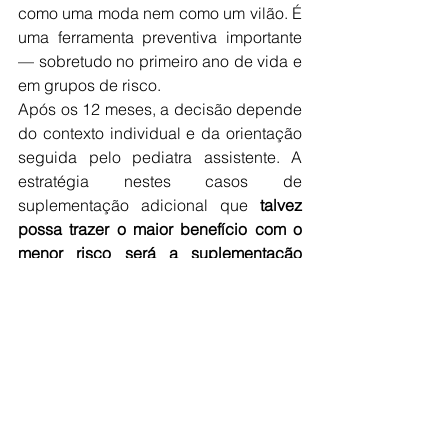
como uma moda nem como um vilão. É 
uma ferramenta preventiva importante 
— sobretudo no primeiro ano de vida e 
em grupos de risco.
Após os 12 meses, a decisão depende 
do contexto individual e da orientação 
seguida pelo pediatra assistente. A 
estratégia nestes casos de 
suplementação adicional que 
talvez 
possa trazer o maior benefício com o 
menor risco será a suplementação 
sazonal
, ou seja, apenas no inverno, e 
com níveis diários de 400-600 UI.
Mais importante do que suplementar 
indiscriminadamente é garantir:
Crescimento adequado
Alimentação equilibrada
Vida ativa ao ar livre